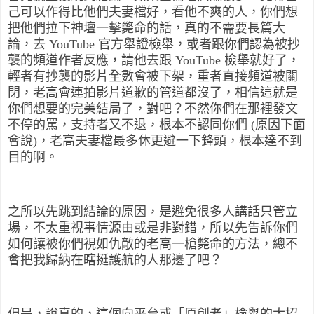
己可以作得比他們夫妻檔好，看他不爽的人，你們想
把他們拉下神壇一擊斃命的話，真的不需要長篇大
論，去 YouTube 官方舉證檢舉，或者跟你們認為被抄
襲的頻道作者反應，請他去跟 YouTube 檢舉就好了，
輕者有抄襲的影片全數會被下架，重者直接頻道被關
閉，老高會連拍影片道歉的管道都沒了，相信這就是
你們想要的完美結局了，對吧？不然你們在那裡發文
不停的罵，支持者又不退，根本不認同你們 (原因下面
會說)，老高夫妻檔最多休更避一下鋒頭，根本達不到
目的啊。
之所以先跳到結論的原因，是避免很多人講話只管立
場，不太重視事情源由或是非對錯，所以先告訴你們
如何讓被你們視如仇敵的老高一槍斃命的方法，總不
會把我歸納在瞎挺護航的人那邊了吧？