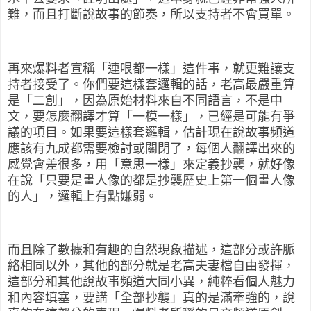
難，而且打斷說故事的節奏，所以支持者不會買單。
再來爆料者宣稱「連哏都一樣」這件事，就更難讓支
持者接受了。你們要這樣套邏輯的話，老高最嚴重算
是「二創」，因為原始材料來自不同語言，不是中
文，要怎麼翻譯才算「一模一樣」，已經是可能有爭
議的項目。如果要這樣套邏輯，估計現在說故事頻道
應該有九成都需要檢討或關閉了，每個人翻譯出來的
感覺會差很多，用「意思一樣」來定義抄襲，就好像
在說「只要是畫人像的都是抄襲歷史上第一個畫人像
的人」，邏輯上有點嫌弱。
而且除了數據和有趣的自然現象描述，這部分或許脈
絡相同以外，其他的部分就是老高夫妻檔自由發揮，
這部分和其他說故事頻道大同小異，純粹看個人魅力
和內容填塞，要講「全部抄襲」真的是滿牽強的，說