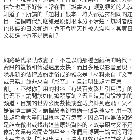
但是，說真的，這個向平台或「原創者」檢舉的大招
估計也是不好使。常在看「說書人」類別頻道的人就
知道了，所謂的「題材」根本一堆人都選擇相同的題
目，這個時代到底誰是原創根本分不清楚。爆料者說
他抄襲的日文頻道，會不會哪天也被人爆料，其實日
文頻道它也不是原創？
網路時代早就改變了，不是以前那種圖紙稿的時代，
資訊的複製和傳遞速度太快，而且多是以影音呈現，
除非新的法律或約定俗成的觀念是「材料來自『文字
或書籍』並非來自『影音』，且註明出處才算原
創」，不然你引用的材料「有幾百支影片引用過」的
情況下，請問該如何追蹤原創？況且這是個說故事的
頻道，目前的世界公開數據或登載資料到處飛，又不
是寫博士論文，講個故事卻每講一個數據要引用一次
出處耗費大量時間根本沒有意義，因為可能無法知道
是誰去做出或找出這些原始資料的。故事題材又不是
像論文還有公開查詢平台，你們用博碩士論文的同等
水平去要求「註明出處」，這本身就已經非常強人所