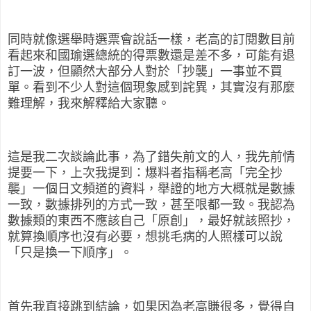
同時就像選舉時選票會說話一樣，老高的訂閱數目前
看起來和國瑜選總統的得票數還是差不多，可能有退
訂一波，但顯然大部分人對於「抄襲」一事並不買
單。看到不少人對這個現象感到詫異，其實沒有那麼
難理解，我來解釋給大家聽。
這是我二次談論此事，為了錯失前文的人，我先前情
提要一下，上次我提到：爆料者指稱老高「完全抄
襲」一個日文頻道的資料，舉證的地方大概就是數據
一致，數據排列的方式一致，甚至哏都一致。我認為
數據類的東西不應該自己「原創」，最好就該照抄，
就算換順序也沒有必要，想挑毛病的人照樣可以說
「只是換一下順序」。
首先我直接跳到結論，如果因為老高賺很多，覺得自