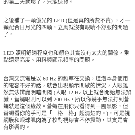
的第二天就壞了，只能退貨。
之後補了一顆億光的 LED (但是真的所費不貲) ，才一
顆配合日月光的四顆，立馬就沒有眼睛不舒服的問題
了。
LED 照明舒適程度也和顏色其實沒有太大的關係，重
點還是亮度、用料與顯示頻率的問題。
台灣交流電是以 60 Hz 的頻率在交換，燈泡本身使用
的電容不好的話，就會出現顯示間歇的情況，人眼雖
然無法辨識明暗間隔 (人眼 12 Hz 以上就會開始無法辨
識，蒼蠅眼則可以到 200 Hz，所以你幾乎無法打到蒼
蠅就是這個緣故。蒼蠅在飛你只看得到一團黑影，但
蒼蠅看你的手可是「一格一格」超清楚的。)，可是視
網膜和眼球肌肉為了校對視線會不停震動，其實是會
有影響的。