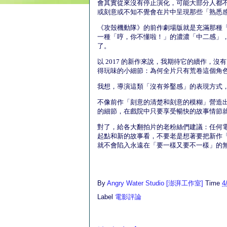
會其實從來沒有停止演化，可能大部分人都
或刻意或不知不覺會在片中呈現那些「熟悉
《攻殼機動隊》的前作劇場版就是充滿那種
一種「哼，你不懂啦！」的濃濃「中二感」
了。
以 2017 的新作來說，我期待它的續作
得玩味的小細節：為何全片只有荒卷這個角
我想，導演這類「沒有斧鑿感」的表現方式
不像前作「刻意的清楚和刻意的模糊」營造出
的細節，在戲院中只要享受暢快的故事情節
對了，給各大翻拍片的老粉絲們建議：任何
起點和新的故事看，不要老是想著要把新作
就不會陷入永遠在「要一樣又要不一樣」的
By
Angry Water Studio [澎湃工作室]
Time
4
Label
電影評論