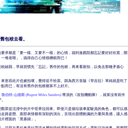
舊包袱去看。
的要求都是「要一樣、又要不一樣」的心情，搞到進戲院都忘記要好好欣賞，開
、一堆老哏」，搞得自己心情很糟糕而已！
老粉絲我，早就習慣先「忘記」舊作的包袱，再來看新拍，以免去那種矛盾心
」來形容此片也被拍壞，覺得並不恰當。因為西方首版《哥吉拉》單純就是吃了
一點而已，有沒有舊作的包袱都算不上好片。
，
魯伯特·山德斯 (Rupert Miles Sanders)
導演的《攻殼機動隊》，就算沒有前作
子。
把觀眾從沈浸中的片中世界拉回來。即使只是個垃圾車駕駛員的角色，都可以感
的走路姿態、面部表情都有深刻的演出，呈現出肢體飽滿的力量與美感，讓人感
別片裡面的「黑寡婦」。
係，這部片看起來是行雲流水屬於現代電影的呈現方式：電影只說故事、哲學問