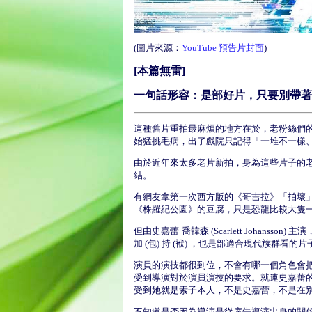
(圖片來源：
YouTube 預告片封面
)
[本篇無雷]
一句話形容：是部好片，只要別帶著
這種舊片重拍最麻煩的地方在於，老粉絲們
始猛挑毛病，出了戲院只記得「一堆不一樣
由於近年來太多老片新拍，身為這些片子的
結。
有網友拿第一次西方版的《哥吉拉》「拍壞
《株羅紀公園》的豆腐，只是恐龍比較大隻
但由史嘉蕾·喬韓森 (Scarlett Johansson) 主演
加 (包) 持 (袱) ，也是部適合現代族群看的片
演員的演技都很到位，不會有哪一個角色會
受到導演對於演員演技的要求。就連史嘉蕾
受到她就是素子本人，不是史嘉蕾，不是在
不知道是否因為導演是從廣告導演出身的關