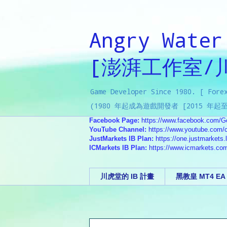
Angry Water
[澎湃工作室/
Game Developer Since 1980. [ Fore
(1980 年起成為遊戲開發者 [2015 
Facebook Page:
https://www.facebook.com/G
YouTube Channel:
https://www.youtube.com/
JustMarkets IB Plan:
https://one.justmarkets.l
ICMarkets IB Plan:
https://www.icmarkets.co
川虎堂的 IB 計畫
黑教皇 MT4 E