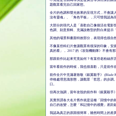
題觀眾看完自己回家想。
全片的色調和聲光效果的呈現方式，不會讓
沒有靈魂」、「角色平板」，只可惜我認為
大部分的現代人是「喜歡自己像個活在電影
色調、刻意剪輯、充滿說教型的對白來提示
其他的場景和畫面特效部分，表現得也很自
不像某些科幻片會讓觀眾有很深的印象，安插許
真的看」， 2017 的《攻殼機動隊》不
那跟前作比起來究竟如何？有某些老粉絲所
當年看前作的時候，我也很喜歡，只是前作
前作全片中充滿著致敬《銀翼殺手》 (Blade
停格處理意識形態，讓觀眾「哲思」的步調
口。
但再次強調，當年攻殼的前作和《銀翼殺手
其實所謂各大名片舊作就是這種「回憶中的
自己的改變，怎麼「和記憶中的感覺」差距
我認為真正的原因很簡單，雖然時間上的差