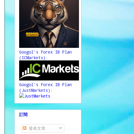
Googol's Forex IB Plan
(ICMarkets):
Googol's Forex IB Plan
(JustMarkets):
訂閱
發表文章