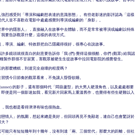
人強烈感受到「導演和編劇想表達的意識形態」。有些老影迷的影評認為「這樣
現代人並不喜歡在電影中處處感覺到導演或編劇的「身影」。
世界中的隱形人」，直接融入在故事中去體驗，而不是常常被導演或編劇以特殊
「我要告訴觀眾什麼」這樣的表現方式。
然，導演、編劇、特效群把自己隱藏得很好，很專心在說故事。
多鏡頭就很直白的刻意要告訴你「我 (們) 覺得這個很酷，你們 (觀眾) 給我認
會有那種製作群很不甘寂寞，害觀眾被硬生生從故事中拉回電影院的感覺發生。
言的那麼糟糕，到達完全崩壞的程度嗎？
在習慣今日節奏的觀眾看來，不免讓人昏昏欲睡。
 Runner) 的影子，還有那個時代「悶葫蘆型」的大男人硬漢角色，以及處處都要
。即便是同一個影迷如我，看完新片回家馬上重溫舊作，也覺得有些生硬難以入
》，我也都是看得津津有味也很熱血。
初戀情人」的氛圍，想起來總是美好，但回頭再見不免顯老，連自己也會驚訝於
頗大？
異可能只有短短幾年到十幾年，沒有到達「兩、三個世代」那麼大的距離，但社