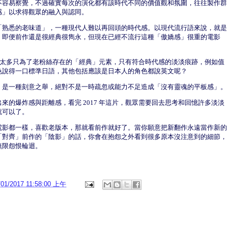
不容易察覺，不過確實每次的演化都有該時代不同的價值觀和氛圍，往往製作群
感」以求得觀眾的融入與認同。
「熟悉的老味道」，一種現代人難以再回頭的時代感。以現代流行語來說，就是
，即便前作還是很經典很雋永，但現在已經不流行這種「傲嬌感」很重的電影
，沒有太多只為了老粉絲存在的「經典」元素，只有符合時代感的淡淡痕跡，例如值
色說得一口標準日語，其他包括應該是日本人的角色都說英文呢？
，是一種刻意之舉，絕對不是一時疏忽或能力不足造成「沒有靈魂的平板感」。
來的爆炸感與距離感，看完 2017 年這片，觀眾需要回去思考和回憶許多淡淡
就可以了。
電影都一樣，喜歡老版本，那就看前作就好了。當你願意把新翻作永遠當作新的
「對齊」前作的「陰影」的話，你會在抱怨之外看到很多原本沒注意到的細節，
無限怨恨輪迴。
/01/2017 11:58:00 上午